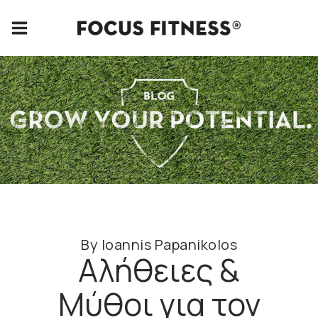
By
Ioannis Papanikolos
Αλήθειες &
Μύθοι για τον