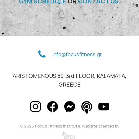
GYM SCHEDULE
OR
CONTACT US
.
info@focusfitness.gr
ARISTOMENOUS 89, 3rd FLOOR, KALAMATA,
GREECE
©
2026
Focus Fitness Institute. Website created by